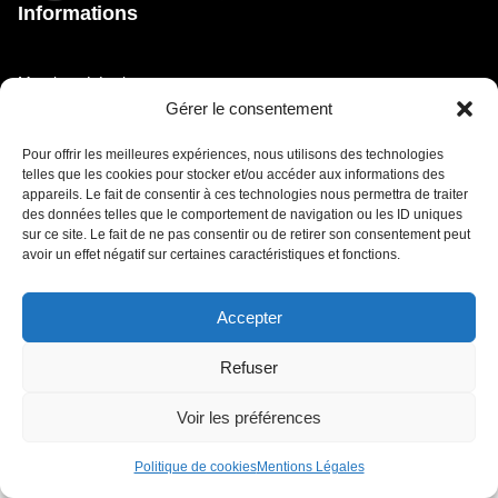
Informations
Mentions Légales
Gérer le consentement
Retour vers le site du Festival de Poupet
Pour offrir les meilleures expériences, nous utilisons des technologies
Politique de cookies (UE)
telles que les cookies pour stocker et/ou accéder aux informations des
appareils. Le fait de consentir à ces technologies nous permettra de traiter
© Festival de Poupet 2024 // Design by Studio katra /
des données telles que le comportement de navigation ou les ID uniques
Intégration by LOXYS
sur ce site. Le fait de ne pas consentir ou de retirer son consentement peut
avoir un effet négatif sur certaines caractéristiques et fonctions.
Accepter
Refuser
Voir les préférences
Politique de cookies
Mentions Légales