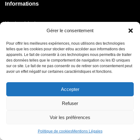
Informations
Mentions Légales
Gérer le consentement
Retour vers le site du Festival de Poupet
Pour offrir les meilleures expériences, nous utilisons des technologies
Politique de cookies (UE)
telles que les cookies pour stocker et/ou accéder aux informations des
appareils. Le fait de consentir à ces technologies nous permettra de traiter
© Festival de Poupet 2024 // Design by Studio katra /
des données telles que le comportement de navigation ou les ID uniques
Intégration by LOXYS
sur ce site. Le fait de ne pas consentir ou de retirer son consentement peut
avoir un effet négatif sur certaines caractéristiques et fonctions.
Accepter
Refuser
Voir les préférences
Politique de cookies
Mentions Légales