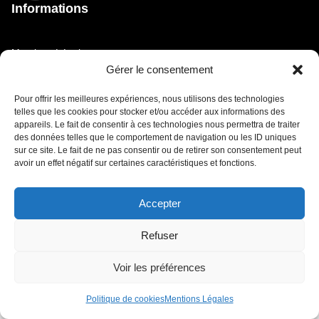
Informations
Mentions Légales
Gérer le consentement
Retour vers le site du Festival de Poupet
Pour offrir les meilleures expériences, nous utilisons des technologies
Politique de cookies (UE)
telles que les cookies pour stocker et/ou accéder aux informations des
appareils. Le fait de consentir à ces technologies nous permettra de traiter
© Festival de Poupet 2024 // Design by Studio katra /
des données telles que le comportement de navigation ou les ID uniques
Intégration by LOXYS
sur ce site. Le fait de ne pas consentir ou de retirer son consentement peut
avoir un effet négatif sur certaines caractéristiques et fonctions.
Accepter
Refuser
Voir les préférences
Politique de cookies
Mentions Légales