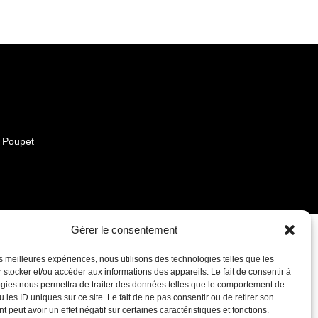
e Poupet
Gérer le consentement
les meilleures expériences, nous utilisons des technologies telles que les
 stocker et/ou accéder aux informations des appareils. Le fait de consentir à
gies nous permettra de traiter des données telles que le comportement de
 les ID uniques sur ce site. Le fait de ne pas consentir ou de retirer son
 peut avoir un effet négatif sur certaines caractéristiques et fonctions.